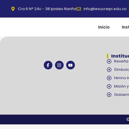
Cra 6 N° 24c - 38 Ipiales Nariño
info@iesucreipi.edu.co
Inicio
Ins
Institu
Reseña 
Símbolo
Himno I
Misión y
Gobiern
©