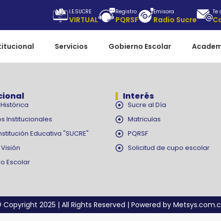
I.E.SUCRE
Registro
Emisora
Te
VIRTUAL
PQRSF
Radio Sucre
C
titucional
Servicios
Gobierno Escolar
Academ
cional
Interés
Histórica
Sucre al Día
s Institucionales
Matriculas
nstitución Educativa "SUCRE"
PQRSF
 Visión
Solicitud de cupo escolar
o Escolar
 Copyright 2025 | All Rights Reserved | Powered by Metsys.com.