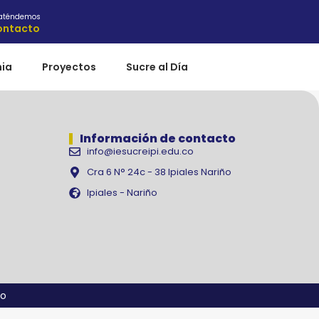
 aténdemos
ontacto
ia
Proyectos
Sucre al Día
Información de contacto
info@iesucreipi.edu.co
Cra 6 N° 24c - 38 Ipiales Nariño
Ipiales - Nariño
co