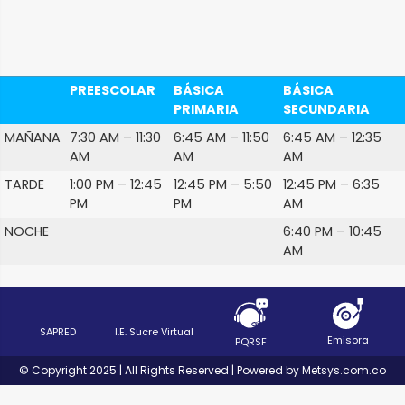
PREESCOLAR
BÁSICA
BÁSICA
PRIMARIA
SECUNDARIA
MAÑANA
7:30 AM – 11:30
6:45 AM – 11:50
6:45 AM – 12:35
AM
AM
AM
TARDE
1:00 PM – 12:45
12:45 PM – 5:50
12:45 PM – 6:35
PM
PM
AM
NOCHE
6:40 PM – 10:45
AM
SAPRED
I.E. Sucre Virtual
Emisora
PQRSF
© Copyright 2025 | All Rights Reserved | Powered by Metsys.com.co