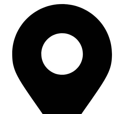
Ir
al
contenido