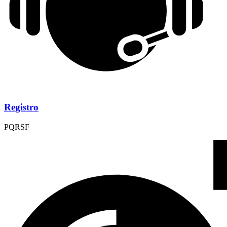
Registro
PQRSF