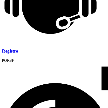
Registro
PQRSF