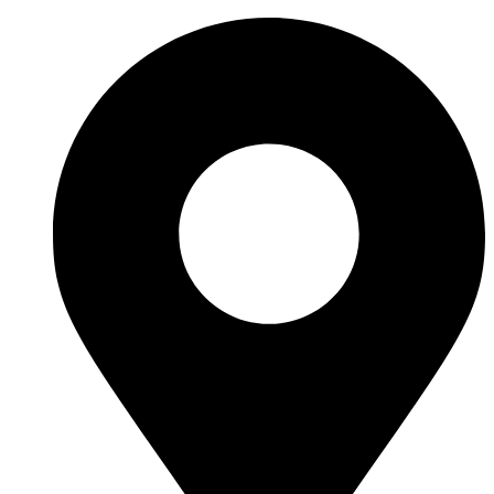
Ir
al
contenido