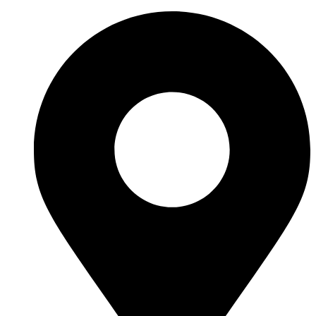
Ir
al
contenido