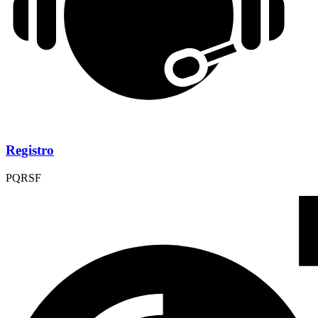
Registro
PQRSF