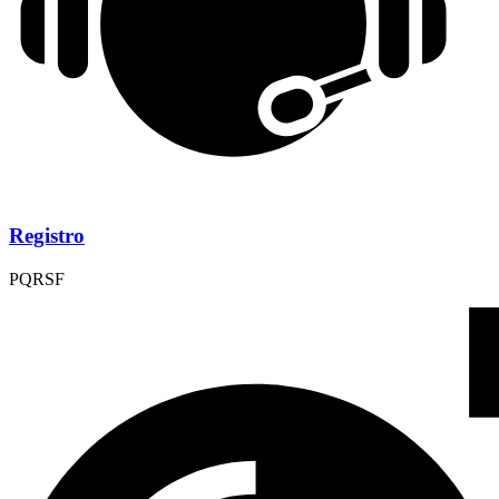
Registro
PQRSF