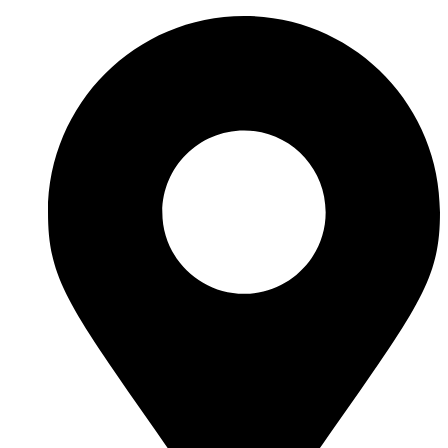
Ir
al
contenido