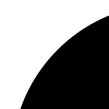
Ir
al
contenido