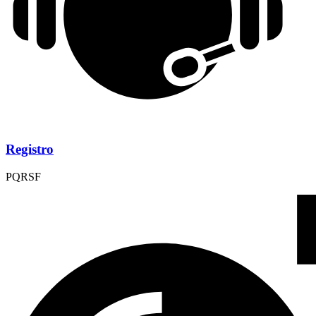
Registro
PQRSF