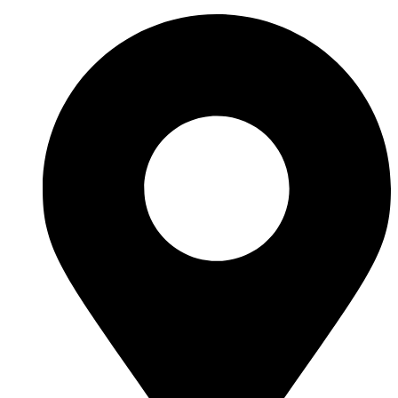
Ir
al
contenido