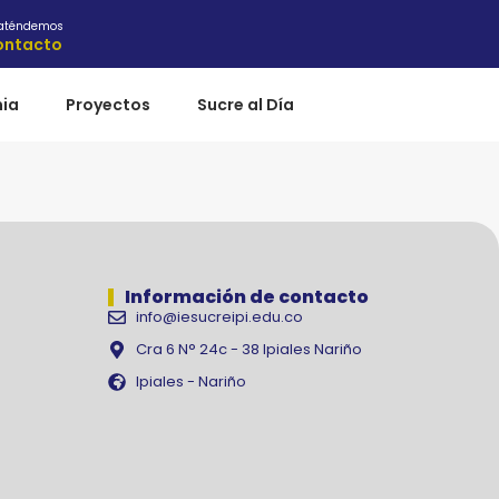
 aténdemos
ontacto
ia
Proyectos
Sucre al Día
Información de contacto
info@iesucreipi.edu.co
Cra 6 N° 24c - 38 Ipiales Nariño
Ipiales - Nariño