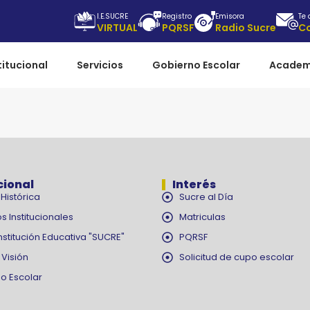
I.E.SUCRE
Registro
Emisora
Te
VIRTUAL
PQRSF
Radio Sucre
C
titucional
Servicios
Gobierno Escolar
Academ
cional
Interés
Histórica
Sucre al Día
s Institucionales
Matriculas
nstitución Educativa "SUCRE"
PQRSF
 Visión
Solicitud de cupo escolar
o Escolar