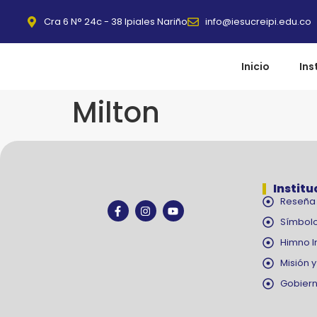
Cra 6 N° 24c - 38 Ipiales Nariño
info@iesucreipi.edu.co
Inicio
Ins
Milton
Institu
Reseña 
Símbolo
Himno I
Misión y
Gobiern