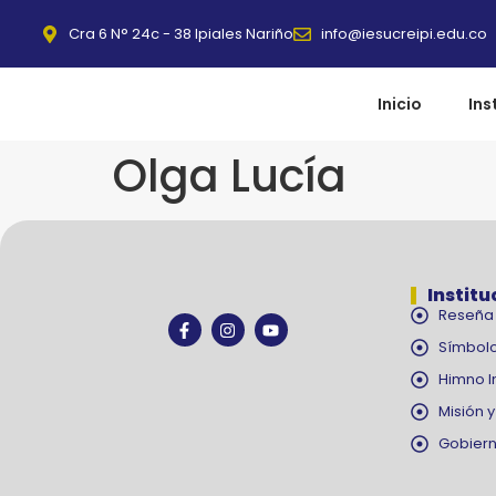
Cra 6 N° 24c - 38 Ipiales Nariño
info@iesucreipi.edu.co
Inicio
Ins
Olga Lucía
Institu
Reseña 
Símbolo
Himno I
Misión y
Gobiern