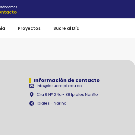
 aténdemos
ontacto
ia
Proyectos
Sucre al Día
Información de contacto
info@iesucreipi.edu.co
Cra 6 N° 24c - 38 Ipiales Nariño
Ipiales - Nariño