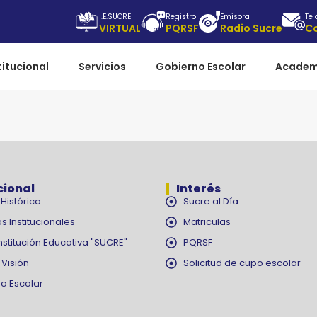
I.E.SUCRE
Registro
Emisora
Te
VIRTUAL
PQRSF
Radio Sucre
C
titucional
Servicios
Gobierno Escolar
Academ
cional
Interés
Histórica
Sucre al Día
s Institucionales
Matriculas
nstitución Educativa "SUCRE"
PQRSF
 Visión
Solicitud de cupo escolar
o Escolar