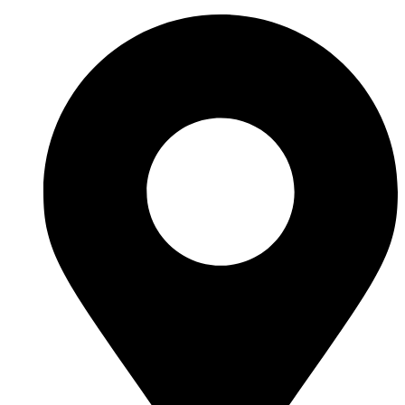
Ir
al
contenido