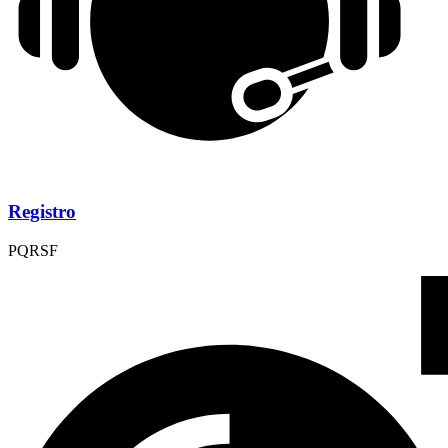
Registro
PQRSF