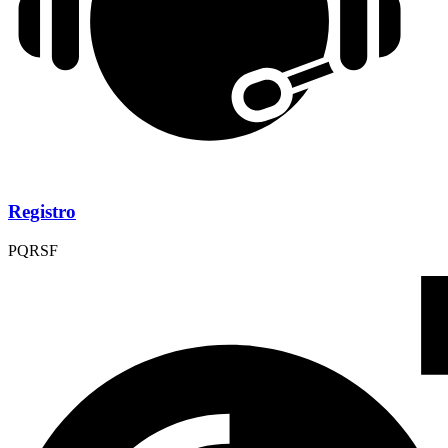
Registro
PQRSF