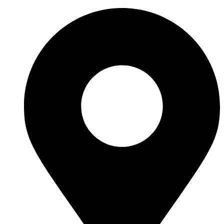
Ir
al
contenido