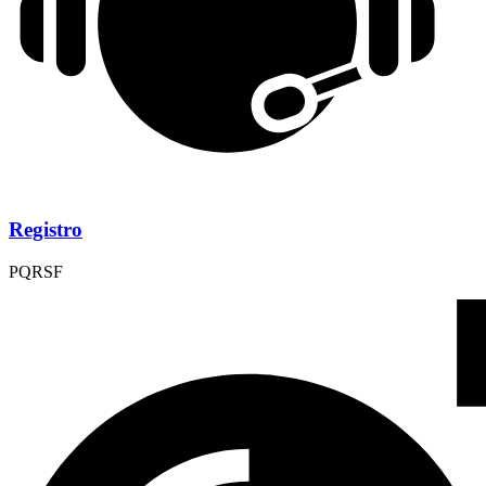
Registro
PQRSF