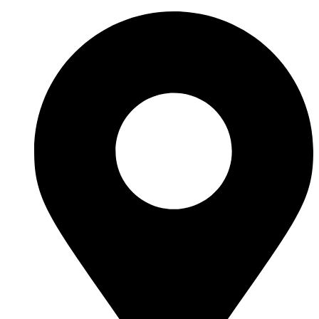
Ir
al
contenido