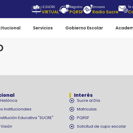
I.E.SUCRE
Registro
Emisora
Te
VIRTUAL
PQRSF
Radio Sucre
C
titucional
Servicios
Gobierno Escolar
Academ
o
cional
Interés
Histórica
Sucre al Día
s Institucionales
Matriculas
nstitución Educativa "SUCRE"
PQRSF
 Visión
Solicitud de cupo escolar