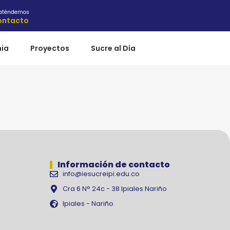
 aténdemos
ontacto
ia
Proyectos
Sucre al Día
Información de contacto
info@iesucreipi.edu.co
Cra 6 N° 24c - 38 Ipiales Nariño
Ipiales - Nariño