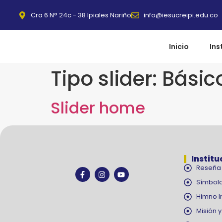
Cra 6 N° 24c - 38 Ipiales Nariño
info@iesucreipi.edu.co
Inicio
Ins
Tipo slider:
Básic
Slider home
Institu
Reseña 
Símbolo
Himno I
Misión y