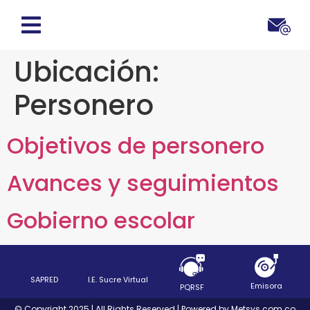
Ubicación:
Personero
Objetivos de personero
Avances y seguimientos
Gobierno escolar
SAPRED
I.E. Sucre Virtual
Emisora
PQRSF
© Copyright 2025 | All Rights Reserved | Powered by Metsys.com.co