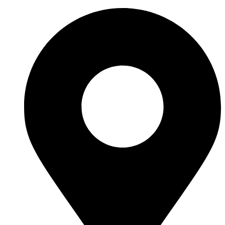
Ir
al
contenido