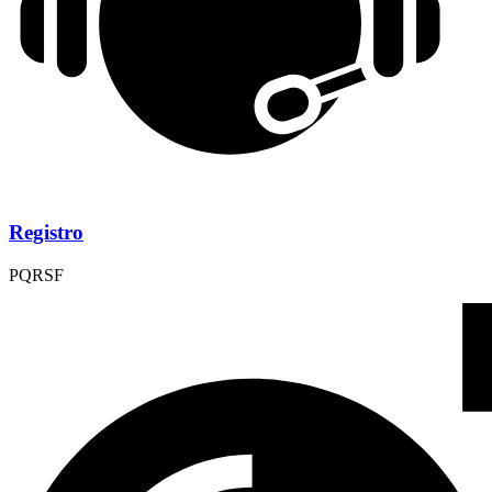
Registro
PQRSF