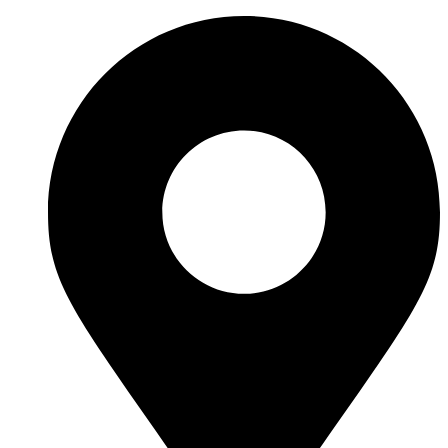
Ir
al
contenido