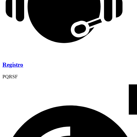
Registro
PQRSF