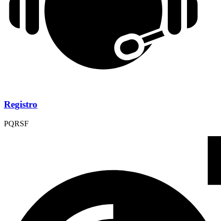
Registro
PQRSF