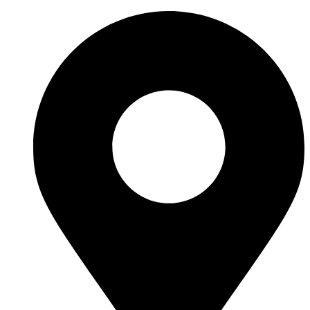
Ir
al
contenido